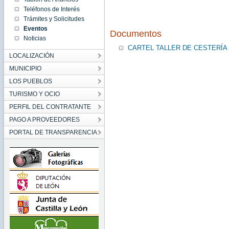
09:37:00
Teléfonos de Interés
CEST
2019
Trámites y Solicitudes
Tue Oct
Eventos
01
Documentos
09:37:00
Noticias
CEST
2019
CARTEL TALLER DE CESTERÍA
LOCALIZACIÓN
MUNICIPIO
LOS PUEBLOS
TURISMO Y OCIO
PERFIL DEL CONTRATANTE
PAGO A PROVEEDORES
PORTAL DE TRANSPARENCIA