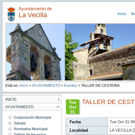
Ayuntamiento de
La Vecilla
Inicio
M
Está en:
Inicio
>
AYUNTAMIENTO
>
Eventos
> TALLER DE CESTERÍA
INICIO
TALLER DE CEST
Tue
Oct
AYUNTAMIENTO
01
09:37:00
Corporación Municipal
CEST
Fecha
Tue Oct 01 0
Saluda
2019
Normativa Municipal
Localidad
LA VECILLA
Tue Oct
01
Tablón de Anuncios